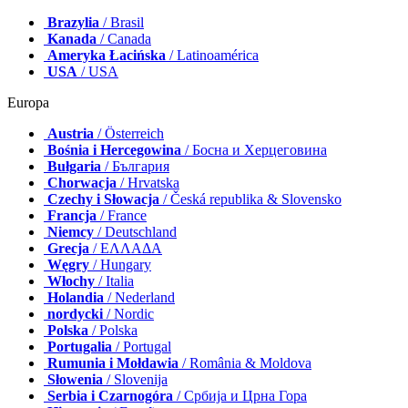
Brazylia
/ Brasil
Kanada
/ Canada
Ameryka Łacińska
/ Latinoamérica
USA
/ USA
Europa
Austria
/ Österreich
Bośnia i Hercegowina
/ Босна и Херцеговина
Bułgaria
/ България
Chorwacja
/ Hrvatska
Czechy i Słowacja
/ Česká republika & Slovensko
Francja
/ France
Niemcy
/ Deutschland
Grecja
/ ΕΛΛΑΔΑ
Węgry
/ Hungary
Włochy
/ Italia
Holandia
/ Nederland
nordycki
/ Nordic
Polska
/ Polska
Portugalia
/ Portugal
Rumunia i Mołdawia
/ România & Moldova
Słowenia
/ Slovenija
Serbia i Czarnogóra
/ Србија и Црна Гора