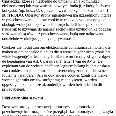
Ciasteczka, które są niezbędne do umożliwienia komunikacji
elektronicznej lub zapewnienia pewnych funkcji, z których chcesz
korzystać (np. koszyk), są przechowywane zgodnie z art. 6 ust. 1,
lit. f) RODO. Operator strony internetowej ma uzasadniony interes
w przechowywaniu plików cookie w celu zapewnienia optymalnej
obsługi, wolnej od błędów technicznych. Jeśli inne pliki cookie
(takie jak te używane do analizy zachowania użytkownika podczas
surfowania) są również przechowywane, będą one traktowane
oddzielnie w niniejszej polityce prywatności.
Cookies die nodig zijn om elektronische communicatie mogelijk te
maken of om bepaalde functies die u wenst te gebruiken (zoals het
winkelwagentje) te kunnen gebruiken, worden opgeslagen volgens
de bepalingen van Art. 6 paragraaf 1, letter f van de AVG. De
exploitant van de website heeft een legitiem belang bij het opslaan
van cookies om een optimale dienstverlening zonder technische
fouten te garanderen. Als er ook andere cookies (zoals die welke
worden gebruikt om uw surfgedrag te analyseren) worden
opgeslagen, zullen deze afzonderlijk worden behandeld in dit
privacybeleid.
Pliki dziennika serwera
Dostawca strony internetowej automatycznie gromadzi i
przechowuje informacje, które przeglądarka automatycznie przesyła