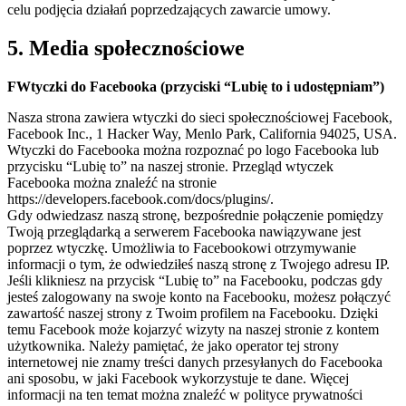
celu podjęcia działań poprzedzających zawarcie umowy.
5. Media społecznościowe
FWtyczki do Facebooka (przyciski “Lubię to i udostępniam”)
Nasza strona zawiera wtyczki do sieci społecznościowej Facebook,
Facebook Inc., 1 Hacker Way, Menlo Park, California 94025, USA.
Wtyczki do Facebooka można rozpoznać po logo Facebooka lub
przycisku “Lubię to” na naszej stronie. Przegląd wtyczek
Facebooka można znaleźć na stronie
https://developers.facebook.com/docs/plugins/.
Gdy odwiedzasz naszą stronę, bezpośrednie połączenie pomiędzy
Twoją przeglądarką a serwerem Facebooka nawiązywane jest
poprzez wtyczkę. Umożliwia to Facebookowi otrzymywanie
informacji o tym, że odwiedziłeś naszą stronę z Twojego adresu IP.
Jeśli klikniesz na przycisk “Lubię to” na Facebooku, podczas gdy
jesteś zalogowany na swoje konto na Facebooku, możesz połączyć
zawartość naszej strony z Twoim profilem na Facebooku. Dzięki
temu Facebook może kojarzyć wizyty na naszej stronie z kontem
użytkownika. Należy pamiętać, że jako operator tej strony
internetowej nie znamy treści danych przesyłanych do Facebooka
ani sposobu, w jaki Facebook wykorzystuje te dane. Więcej
informacji na ten temat można znaleźć w polityce prywatności