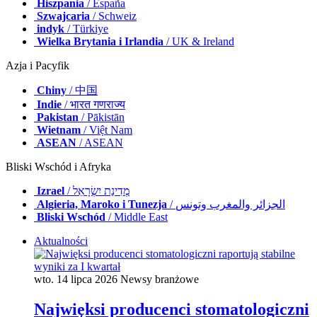
Hiszpania
/ España
Szwajcaria
/ Schweiz
indyk
/ Türkiye
Wielka Brytania i Irlandia
/ UK & Ireland
Azja i Pacyfik
Chiny
/ 中国
Indie
/ भारत गणराज्य
Pakistan
/ Pākistān
Wietnam
/ Việt Nam
ASEAN
/ ASEAN
Bliski Wschód i Afryka
Izrael
/ מְדִינַת יִשְׂרָאֵל
Algieria, Maroko i Tunezja
/ الجزائر والمغرب وتونس
Bliski Wschód
/ Middle East
Aktualności
wto. 14 lipca 2026
Newsy branżowe
Najwięksi producenci stomatologiczni