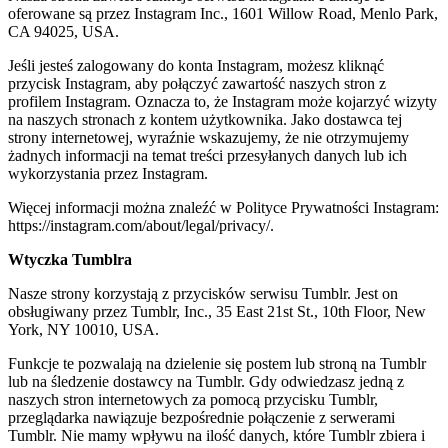
oferowane są przez Instagram Inc., 1601 Willow Road, Menlo Park,
CA 94025, USA.
Jeśli jesteś zalogowany do konta Instagram, możesz kliknąć
przycisk Instagram, aby połączyć zawartość naszych stron z
profilem Instagram. Oznacza to, że Instagram może kojarzyć wizyty
na naszych stronach z kontem użytkownika. Jako dostawca tej
strony internetowej, wyraźnie wskazujemy, że nie otrzymujemy
żadnych informacji na temat treści przesyłanych danych lub ich
wykorzystania przez Instagram.
Więcej informacji można znaleźć w Polityce Prywatności Instagram:
https://instagram.com/about/legal/privacy/.
Wtyczka Tumblra
Nasze strony korzystają z przycisków serwisu Tumblr. Jest on
obsługiwany przez Tumblr, Inc., 35 East 21st St., 10th Floor, New
York, NY 10010, USA.
Funkcje te pozwalają na dzielenie się postem lub stroną na Tumblr
lub na śledzenie dostawcy na Tumblr. Gdy odwiedzasz jedną z
naszych stron internetowych za pomocą przycisku Tumblr,
przeglądarka nawiązuje bezpośrednie połączenie z serwerami
Tumblr. Nie mamy wpływu na ilość danych, które Tumblr zbiera i