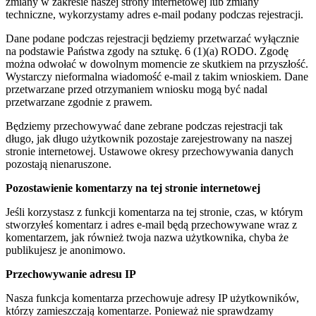
zmiany w zakresie naszej strony internetowej lub zmiany
techniczne, wykorzystamy adres e-mail podany podczas rejestracji.
Dane podane podczas rejestracji będziemy przetwarzać wyłącznie
na podstawie Państwa zgody na sztukę. 6 (1)(a) RODO. Zgodę
można odwołać w dowolnym momencie ze skutkiem na przyszłość.
Wystarczy nieformalna wiadomość e-mail z takim wnioskiem. Dane
przetwarzane przed otrzymaniem wniosku mogą być nadal
przetwarzane zgodnie z prawem.
Będziemy przechowywać dane zebrane podczas rejestracji tak
długo, jak długo użytkownik pozostaje zarejestrowany na naszej
stronie internetowej. Ustawowe okresy przechowywania danych
pozostają nienaruszone.
Pozostawienie komentarzy na tej stronie internetowej
Jeśli korzystasz z funkcji komentarza na tej stronie, czas, w którym
stworzyłeś komentarz i adres e-mail będą przechowywane wraz z
komentarzem, jak również twoja nazwa użytkownika, chyba że
publikujesz je anonimowo.
Przechowywanie adresu IP
Nasza funkcja komentarza przechowuje adresy IP użytkowników,
którzy zamieszczają komentarze. Ponieważ nie sprawdzamy