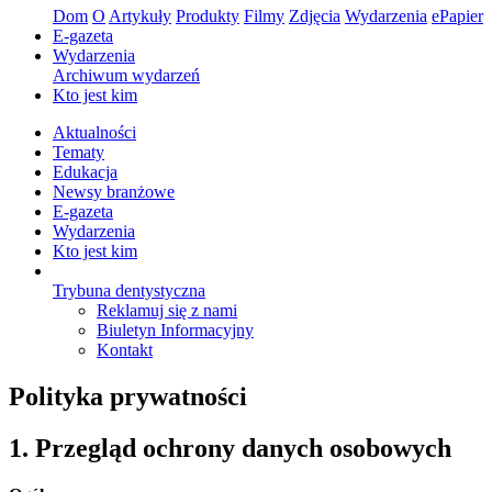
Dom
O
Artykuły
Produkty
Filmy
Zdjęcia
Wydarzenia
ePapier
E-gazeta
Wydarzenia
Archiwum wydarzeń
Kto jest kim
Aktualności
Tematy
Edukacja
Newsy branżowe
E-gazeta
Wydarzenia
Kto jest kim
Trybuna dentystyczna
Reklamuj się z nami
Biuletyn Informacyjny
Kontakt
Polityka prywatności
1. Przegląd ochrony danych osobowych