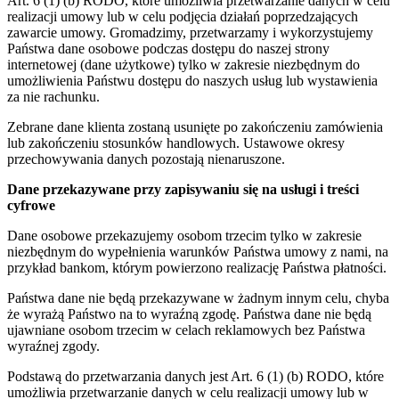
Art. 6 (1) (b) RODO, które umożliwia przetwarzanie danych w celu
realizacji umowy lub w celu podjęcia działań poprzedzających
zawarcie umowy. Gromadzimy, przetwarzamy i wykorzystujemy
Państwa dane osobowe podczas dostępu do naszej strony
internetowej (dane użytkowe) tylko w zakresie niezbędnym do
umożliwienia Państwu dostępu do naszych usług lub wystawienia
za nie rachunku.
Zebrane dane klienta zostaną usunięte po zakończeniu zamówienia
lub zakończeniu stosunków handlowych. Ustawowe okresy
przechowywania danych pozostają nienaruszone.
Dane przekazywane przy zapisywaniu się na usługi i treści
cyfrowe
Dane osobowe przekazujemy osobom trzecim tylko w zakresie
niezbędnym do wypełnienia warunków Państwa umowy z nami, na
przykład bankom, którym powierzono realizację Państwa płatności.
Państwa dane nie będą przekazywane w żadnym innym celu, chyba
że wyrażą Państwo na to wyraźną zgodę. Państwa dane nie będą
ujawniane osobom trzecim w celach reklamowych bez Państwa
wyraźnej zgody.
Podstawą do przetwarzania danych jest Art. 6 (1) (b) RODO, które
umożliwia przetwarzanie danych w celu realizacji umowy lub w