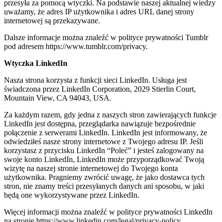
przesyła za pomocą wtyczki. Na podstawie naszej aktualnej wiedzy
uważamy, że adres IP użytkownika i adres URL danej strony
internetowej są przekazywane.
Dalsze informacje można znaleźć w polityce prywatności Tumblr
pod adresem https://www.tumblr.com/privacy.
Wtyczka LinkedIn
Nasza strona korzysta z funkcji sieci LinkedIn. Usługa jest
świadczona przez LinkedIn Corporation, 2029 Stierlin Court,
Mountain View, CA 94043, USA.
Za każdym razem, gdy jedna z naszych stron zawierających funkcje
LinkedIn jest dostępna, przeglądarka nawiązuje bezpośrednie
połączenie z serwerami LinkedIn. LinkedIn jest informowany, że
odwiedziłeś nasze strony internetowe z Twojego adresu IP. Jeśli
korzystasz z przycisku LinkedIn “Poleć” i jesteś zalogowany na
swoje konto LinkedIn, LinkedIn może przyporządkować Twoją
wizytę na naszej stronie internetowej do Twojego konta
użytkownika. Pragniemy zwrócić uwagę, że jako dostawca tych
stron, nie znamy treści przesyłanych danych ani sposobu, w jaki
będą one wykorzystywane przez LinkedIn.
Więcej informacji można znaleźć w polityce prywatności LinkedIn
na stronie https://www.linkedin.com/legal/privacy-policy.