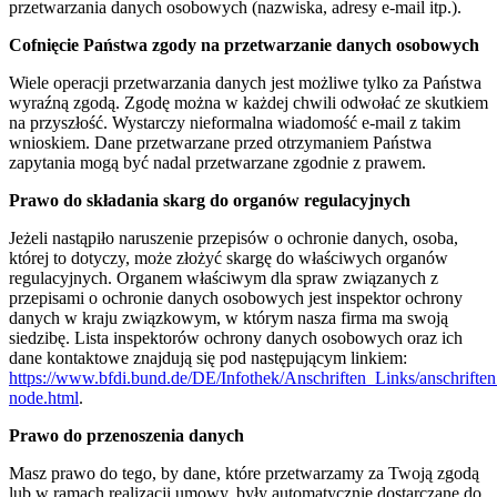
przetwarzania danych osobowych (nazwiska, adresy e-mail itp.).
Cofnięcie Państwa zgody na przetwarzanie danych osobowych
Wiele operacji przetwarzania danych jest możliwe tylko za Państwa
wyraźną zgodą. Zgodę można w każdej chwili odwołać ze skutkiem
na przyszłość. Wystarczy nieformalna wiadomość e-mail z takim
wnioskiem. Dane przetwarzane przed otrzymaniem Państwa
zapytania mogą być nadal przetwarzane zgodnie z prawem.
Prawo do składania skarg do organów regulacyjnych
Jeżeli nastąpiło naruszenie przepisów o ochronie danych, osoba,
której to dotyczy, może złożyć skargę do właściwych organów
regulacyjnych. Organem właściwym dla spraw związanych z
przepisami o ochronie danych osobowych jest inspektor ochrony
danych w kraju związkowym, w którym nasza firma ma swoją
siedzibę. Lista inspektorów ochrony danych osobowych oraz ich
dane kontaktowe znajdują się pod następującym linkiem:
https://www.bfdi.bund.de/DE/Infothek/Anschriften_Links/anschriften
node.html
.
Prawo do przenoszenia danych
Masz prawo do tego, by dane, które przetwarzamy za Twoją zgodą
lub w ramach realizacji umowy, były automatycznie dostarczane do