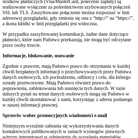
środków płatniczych (Visa/MasterCard, polecenie zapłaty) są
realizowane wyłącznie za pośrednictwem szyfrowanych połączeń
SSL lub TLS. Zaszyfrowane połączenie można rozpoznać w linii
adresowej przeglądarki, gdy zmienia się ona z “http://” na “https://”,
a ikona kłódki w linii przeglądarki jest widoczna.
W przypadku zaszyfrowanej komunikacji, żadne dane dotyczące
płatności, które nam Państwo przekazują, nie mogą być odczytane
przez osoby trzecie.
Informacje, blokowanie, usuwanie
Zgodnie z prawem, mają Państwo prawo do otrzymania w każdej
chwili bezpłatnych informacji o przechowywanych przez Państwa
danych osobowych, ich pochodzeniu, odbiorcy i celu, dla którego
zostały przetworzone. Mają Państwo również prawo do
poprawienia, zablokowania lub usunięcia tych danych. W razie
dalszych pytań na temat danych osobowych mogą się Państwo w
każdej chwili skontaktować z nami, korzystając z adresu podanego
w naszej informacji prawnej.
Sprzeciw wobec promocyjnych wiadomości e-mail
Niniejszym wyraźnie zabrania się wykorzystywania danych
kontaktowych publikowanych w ramach wymogów prawnych
witryny internetowej w odniesieniu do wysyłania materiałów