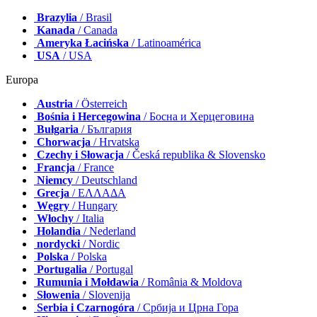
Brazylia
/ Brasil
Kanada
/ Canada
Ameryka Łacińska
/ Latinoamérica
USA
/ USA
Europa
Austria
/ Österreich
Bośnia i Hercegowina
/ Босна и Херцеговина
Bułgaria
/ България
Chorwacja
/ Hrvatska
Czechy i Słowacja
/ Česká republika & Slovensko
Francja
/ France
Niemcy
/ Deutschland
Grecja
/ ΕΛΛΑΔΑ
Węgry
/ Hungary
Włochy
/ Italia
Holandia
/ Nederland
nordycki
/ Nordic
Polska
/ Polska
Portugalia
/ Portugal
Rumunia i Mołdawia
/ România & Moldova
Słowenia
/ Slovenija
Serbia i Czarnogóra
/ Србија и Црна Гора