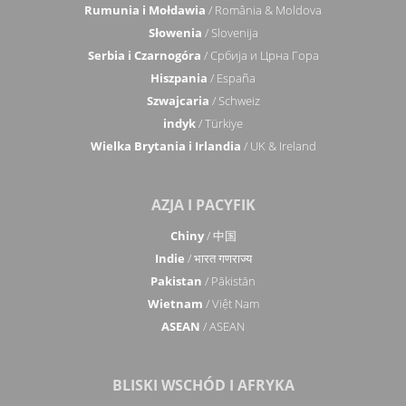
Rumunia i Mołdawia
/ România & Moldova
Słowenia
/ Slovenija
Serbia i Czarnogóra
/ Србија и Црна Гора
Hiszpania
/ España
Szwajcaria
/ Schweiz
indyk
/ Türkiye
Wielka Brytania i Irlandia
/ UK & Ireland
AZJA I PACYFIK
Chiny
/ 中国
Indie
/ भारत गणराज्य
Pakistan
/ Pākistān
Wietnam
/ Việt Nam
ASEAN
/ ASEAN
BLISKI WSCHÓD I AFRYKA