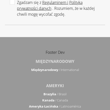
Zgadzam się z
Regulaminem i
Polityką
prywatności danych
. Rozumiem, że w każdej
chwili mogę wycofać zgodę.
Footer Dev
MIĘDZYNARODOWY
Międzynarodowy
/ International
AMERYKI
Brazylia
/ Brasil
Kanada
/ Canada
Ameryka Łacińska
/ Latinoamérica