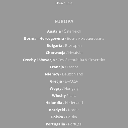
USA
/ USA
EUROPA
Austria
/ Österreich
Bośnia i Hercegowina
/ Босна и Херцеговина
Bułgaria
/ България
Chorwacja
/ Hrvatska
Czechy i Słowacja
/ Česká republika & Slovensko
Francja
/ France
Niemcy
/ Deutschland
Grecja
/ ΕΛΛΑΔΑ
Węgry
/ Hungary
Włochy
/ Italia
Holandia
/ Nederland
nordycki
/ Nordic
Polska
/ Polska
Portugalia
/ Portugal