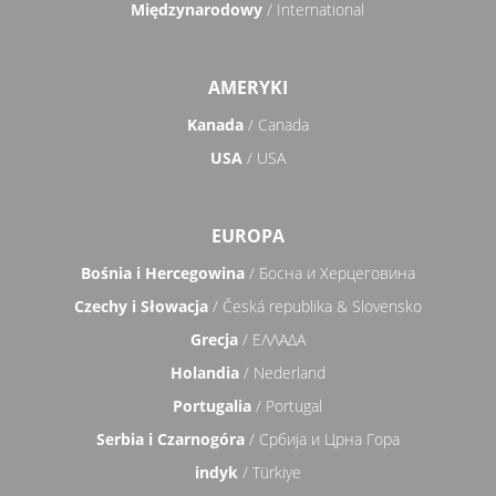
Międzynarodowy
/ International
AMERYKI
Kanada
/ Canada
USA
/ USA
EUROPA
Bośnia i Hercegowina
/ Босна и Херцеговина
Czechy i Słowacja
/ Česká republika & Slovensko
Grecja
/ ΕΛΛΑΔΑ
Holandia
/ Nederland
Portugalia
/ Portugal
Serbia i Czarnogóra
/ Србија и Црна Гора
indyk
/ Türkiye