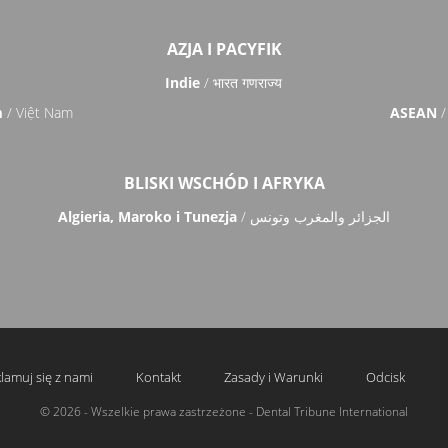
AZJA I PACYFIK
Indie
/ भारत गणराज्य
m
/ Việt Nam
ASEAN
/
BLISKI WSCHÓD I AFRYKA
Algieria, Maroko i Tunezja
/ الجزائر والمغرب وتونس
lamuj się z nami
Kontakt
Zasady i Warunki
Odcisk
© 2026 - Wszelkie prawa zastrzeżone - Dental Tribune International