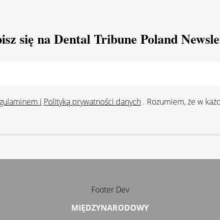
isz się na Dental Tribune Poland Newsle
gulaminem i
Polityką prywatności danych
. Rozumiem, że w każd
Footer Dev
MIĘDZYNARODOWY