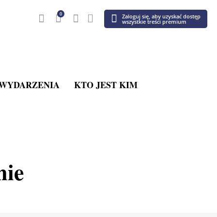
0
Zaloguj się, aby uzyskać dostęp
wszystkie treści premium
WYDARZENIA
KTO JEST KIM
nie