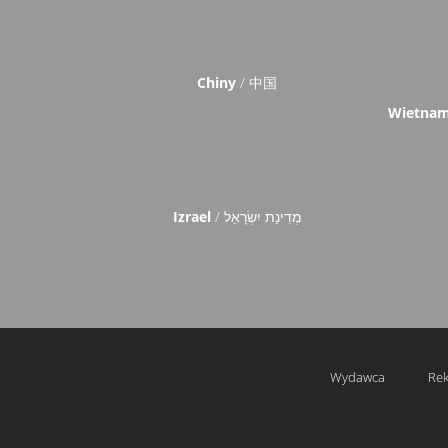
Chiny
/ 中国
Wietna
Izrael
/ מְדִינַת יִשְׂרָאֵל
Wydawca
Rek