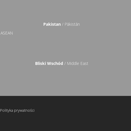
Pakistan
/ Pākistān
 ASEAN
Bliski Wschód
/ Middle East
Polityka prywatności