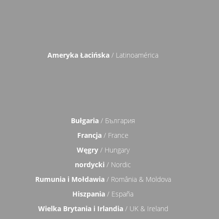
Ameryka Łacińska
/ Latinoamérica
Bułgaria
/ България
Francja
/ France
Węgry
/ Hungary
nordycki
/ Nordic
Rumunia i Mołdawia
/ România & Moldova
Hiszpania
/ España
Wielka Brytania i Irlandia
/ UK & Ireland