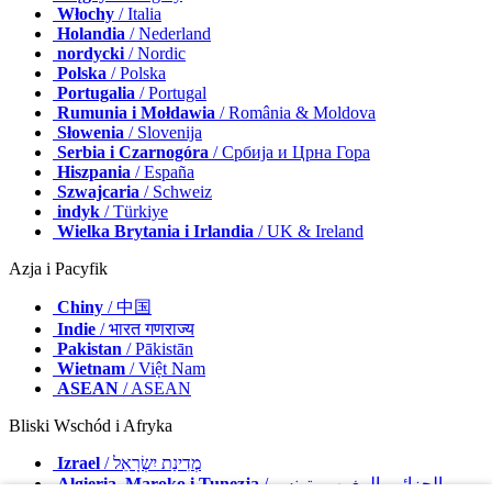
Włochy
/ Italia
Holandia
/ Nederland
nordycki
/ Nordic
Polska
/ Polska
Portugalia
/ Portugal
Rumunia i Mołdawia
/ România & Moldova
Słowenia
/ Slovenija
Serbia i Czarnogóra
/ Србија и Црна Гора
Hiszpania
/ España
Szwajcaria
/ Schweiz
indyk
/ Türkiye
Wielka Brytania i Irlandia
/ UK & Ireland
Azja i Pacyfik
Chiny
/ 中国
Indie
/ भारत गणराज्य
Pakistan
/ Pākistān
Wietnam
/ Việt Nam
ASEAN
/ ASEAN
Bliski Wschód i Afryka
Izrael
/ מְדִינַת יִשְׂרָאֵל
Algieria, Maroko i Tunezja
/ الجزائر والمغرب وتونس