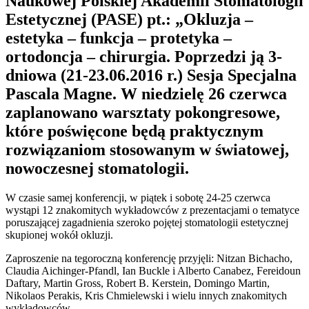
Naukowej Polskiej Akademii Stomatologii
Estetycznej (PASE) pt.: „Okluzja –
estetyka – funkcja – protetyka –
ortodoncja – chirurgia. Poprzedzi ją 3-
dniowa (21-23.06.2016 r.) Sesja Specjalna
Pascala Magne. W niedzielę 26 czerwca
zaplanowano warsztaty pokongresowe,
które poświęcone będą praktycznym
rozwiązaniom stosowanym w światowej,
nowoczesnej stomatologii.
W czasie samej konferencji, w piątek i sobotę 24-25 czerwca
wystąpi 12 znakomitych wykładowców z prezentacjami o tematyce
poruszającej zagadnienia szeroko pojętej stomatologii estetycznej
skupionej wokół okluzji.
Zaproszenie na tegoroczną konferencję przyjęli: Nitzan Bichacho,
Claudia Aichinger-Pfandl, Ian Buckle i Alberto Canabez, Fereidoun
Daftary, Martin Gross, Robert B. Kerstein, Domingo Martin,
Nikolaos Perakis, Kris Chmielewski i wielu innych znakomitych
wykładowców.