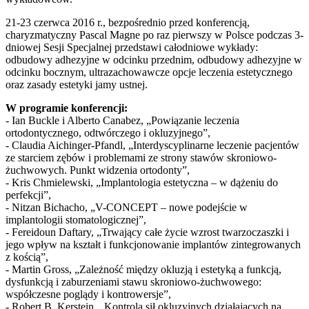
21-23 czerwca 2016 r., bezpośrednio przed konferencją,
charyzmatyczny Pascal Magne po raz pierwszy w Polsce podczas 3-
dniowej Sesji Specjalnej przedstawi całodniowe wykłady:
odbudowy adhezyjne w odcinku przednim, odbudowy adhezyjne w
odcinku bocznym, ultrazachowawcze opcje leczenia estetycznego
oraz zasady estetyki jamy ustnej.
W programie konferencji:
- Ian Buckle i Alberto Canabez, „Powiązanie leczenia
ortodontycznego, odtwórczego i okluzyjnego”,
- Claudia Aichinger-Pfandl, „Interdyscyplinarne leczenie pacjentów
ze starciem zębów i problemami ze strony stawów skroniowo-
żuchwowych. Punkt widzenia ortodonty”,
- Kris Chmielewski, „Implantologia estetyczna – w dążeniu do
perfekcji”,
- Nitzan Bichacho, „V-CONCEPT – nowe podejście w
implantologii stomatologicznej”,
- Fereidoun Daftary, „Trwający całe życie wzrost twarzoczaszki i
jego wpływ na kształt i funkcjonowanie implantów zintegrowanych
z kością”,
- Martin Gross, „Zależność między okluzją i estetyką a funkcją,
dysfunkcją i zaburzeniami stawu skroniowo-żuchwowego:
współczesne poglądy i kontrowersje”,
- Robert B. Kerstein, „Kontrola sił okluzyjnych działających na