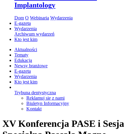
Implantology
Dom
O
Webinaria
Wydarzenia
E-gazeta
Wydarzenia
Archiwum wydarzeń
Kto jest kim
Aktualności
Tematy
Edukacja
Newsy branżowe
E-gazeta
Wydarzenia
Kto jest kim
Trybuna dentystyczna
Reklamuj się z nami
Biuletyn Informacyjny
Kontakt
XV Konferencja PASE i Sesja