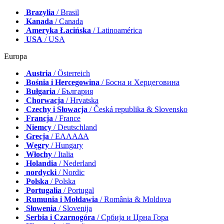
Brazylia
/ Brasil
Kanada
/ Canada
Ameryka Łacińska
/ Latinoamérica
USA
/ USA
Europa
Austria
/ Österreich
Bośnia i Hercegowina
/ Босна и Херцеговина
Bułgaria
/ България
Chorwacja
/ Hrvatska
Czechy i Słowacja
/ Česká republika & Slovensko
Francja
/ France
Niemcy
/ Deutschland
Grecja
/ ΕΛΛΑΔΑ
Węgry
/ Hungary
Włochy
/ Italia
Holandia
/ Nederland
nordycki
/ Nordic
Polska
/ Polska
Portugalia
/ Portugal
Rumunia i Mołdawia
/ România & Moldova
Słowenia
/ Slovenija
Serbia i Czarnogóra
/ Србија и Црна Гора