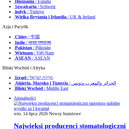
Hiszpania
/ España
Szwajcaria
/ Schweiz
indyk
/ Türkiye
Wielka Brytania i Irlandia
/ UK & Ireland
Azja i Pacyfik
Chiny
/ 中国
Indie
/ भारत गणराज्य
Pakistan
/ Pākistān
Wietnam
/ Việt Nam
ASEAN
/ ASEAN
Bliski Wschód i Afryka
Izrael
/ מְדִינַת יִשְׂרָאֵל
Algieria, Maroko i Tunezja
/ الجزائر والمغرب وتونس
Bliski Wschód
/ Middle East
Aktualności
wto. 14 lipca 2026
Newsy branżowe
Najwięksi producenci stomatologiczni