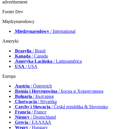
advertisement
Footer Dev
Międzynarodowy
Międzynarodowy
/ International
Ameryki
Brazylia
/ Brasil
Kanada
/ Canada
Ameryka Łacińska
/ Latinoamérica
USA
/ USA
Europa
Austria
/ Österreich
Bośnia i Hercegowina
/ Босна и Херцеговина
Bułgaria
/ България
Chorwacja
/ Hrvatska
Czechy i Słowacja
/ Česká republika & Slovensko
Francja
/ France
Niemcy
/ Deutschland
Grecja
/ ΕΛΛΑΔΑ
Węgry
/ Hungary