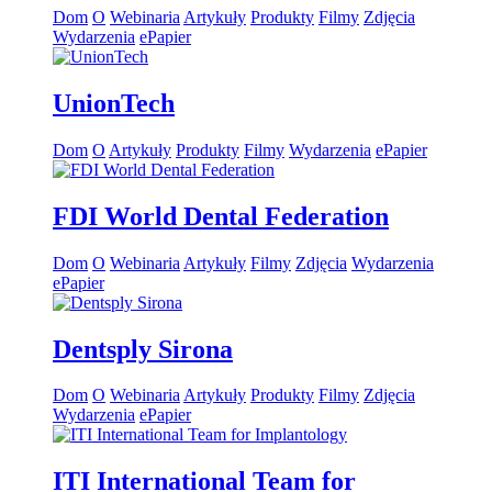
Dom
O
Webinaria
Artykuły
Produkty
Filmy
Zdjęcia
Wydarzenia
ePapier
UnionTech
Dom
O
Artykuły
Produkty
Filmy
Wydarzenia
ePapier
FDI World Dental Federation
Dom
O
Webinaria
Artykuły
Filmy
Zdjęcia
Wydarzenia
ePapier
Dentsply Sirona
Dom
O
Webinaria
Artykuły
Produkty
Filmy
Zdjęcia
Wydarzenia
ePapier
ITI International Team for