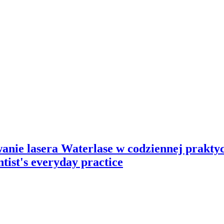
wanie lasera Waterlase w codziennej prakty
ntist's everyday practice