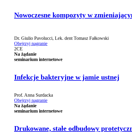
Nowoczesne kompozyty w zmieniającym s
Dr.
Giulio Pavolucci
,
Lek. dent
Tomasz Fałkowski
Obejrzyj nagranie
2
CE
Na żądanie
seminarium internetowe
Infekcje bakteryjne w jamie ustnej
Prof.
Anna Surdacka
Obejrzyj nagranie
Na żądanie
seminarium internetowe
Drukowane, stałe odbudowy protetyczn