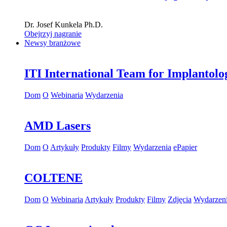
Dr.
Josef Kunkela
Ph.D.
Obejrzyj nagranie
Newsy branżowe
ITI International Team for Implantolo
Dom
O
Webinaria
Wydarzenia
AMD Lasers
Dom
O
Artykuły
Produkty
Filmy
Wydarzenia
ePapier
COLTENE
Dom
O
Webinaria
Artykuły
Produkty
Filmy
Zdjęcia
Wydarzen