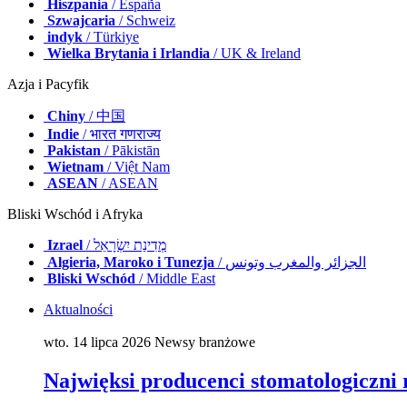
Hiszpania
/ España
Szwajcaria
/ Schweiz
indyk
/ Türkiye
Wielka Brytania i Irlandia
/ UK & Ireland
Azja i Pacyfik
Chiny
/ 中国
Indie
/ भारत गणराज्य
Pakistan
/ Pākistān
Wietnam
/ Việt Nam
ASEAN
/ ASEAN
Bliski Wschód i Afryka
Izrael
/ מְדִינַת יִשְׂרָאֵל
Algieria, Maroko i Tunezja
/ الجزائر والمغرب وتونس
Bliski Wschód
/ Middle East
Aktualności
wto. 14 lipca 2026
Newsy branżowe
Najwięksi producenci stomatologiczni r