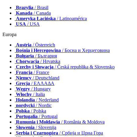
Brazylia
/ Brasil
Kanada
/ Canada
Ameryka Łacińska
/ Latinoamérica
USA
/ USA
Europa
Austria
/ Österreich
Bośnia i Hercegowina
/ Босна и Херцеговина
Bułgaria
/ България
Chorwacja
/ Hrvatska
Czechy i Słowacja
/ Česká republika & Slovensko
Francja
/ France
Niemcy
/ Deutschland
Grecja
/ ΕΛΛΑΔΑ
Węgry
/ Hungary
Włochy
/ Italia
Holandia
/ Nederland
nordycki
/ Nordic
Polska
/ Polska
Portugalia
/ Portugal
Rumunia i Mołdawia
/ România & Moldova
Słowenia
/ Slovenija
Serbia i Czarnogóra
/ Србија и Црна Гора