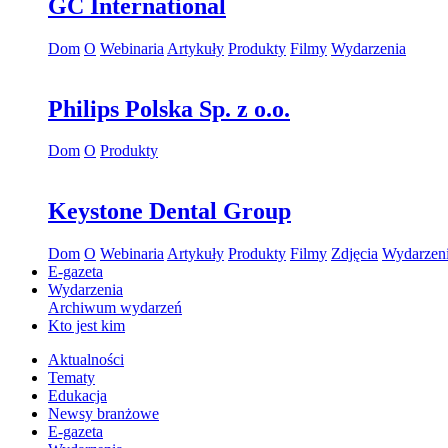
GC International
Dom
O
Webinaria
Artykuły
Produkty
Filmy
Wydarzenia
Philips Polska Sp. z o.o.
Dom
O
Produkty
Keystone Dental Group
Dom
O
Webinaria
Artykuły
Produkty
Filmy
Zdjęcia
Wydarzen
E-gazeta
Wydarzenia
Archiwum wydarzeń
Kto jest kim
Aktualności
Tematy
Edukacja
Newsy branżowe
E-gazeta