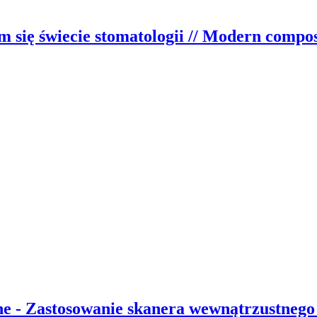
ię świecie stomatologii // Modern composi
e - Zastosowanie skanera wewnątrzustnego