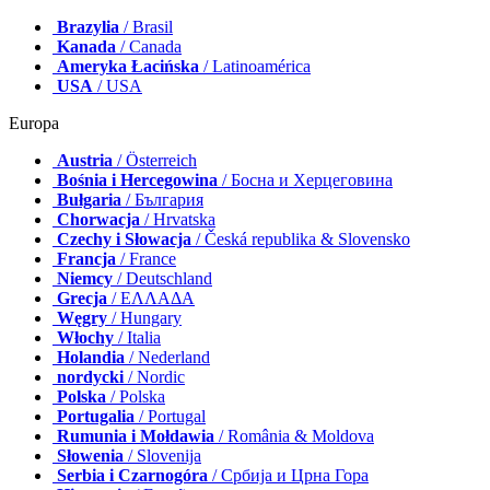
Brazylia
/ Brasil
Kanada
/ Canada
Ameryka Łacińska
/ Latinoamérica
USA
/ USA
Europa
Austria
/ Österreich
Bośnia i Hercegowina
/ Босна и Херцеговина
Bułgaria
/ България
Chorwacja
/ Hrvatska
Czechy i Słowacja
/ Česká republika & Slovensko
Francja
/ France
Niemcy
/ Deutschland
Grecja
/ ΕΛΛΑΔΑ
Węgry
/ Hungary
Włochy
/ Italia
Holandia
/ Nederland
nordycki
/ Nordic
Polska
/ Polska
Portugalia
/ Portugal
Rumunia i Mołdawia
/ România & Moldova
Słowenia
/ Slovenija
Serbia i Czarnogóra
/ Србија и Црна Гора