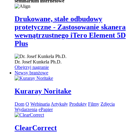
seminarium internetowe
Drukowane, stałe odbudowy
protetyczne - Zastosowanie skanera
wewnątrzustnego iTero Element 5D
Plus
Dr.
Josef Kunkela
Ph.D.
Obejrzyj nagranie
Newsy branżowe
Kuraray Noritake
Dom
O
Webinaria
Artykuły
Produkty
Filmy
Zdjęcia
Wydarzenia
ePapier
ClearCorrect