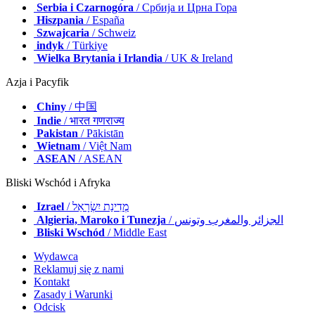
Serbia i Czarnogóra
/ Србија и Црна Гора
Hiszpania
/ España
Szwajcaria
/ Schweiz
indyk
/ Türkiye
Wielka Brytania i Irlandia
/ UK & Ireland
Azja i Pacyfik
Chiny
/ 中国
Indie
/ भारत गणराज्य
Pakistan
/ Pākistān
Wietnam
/ Việt Nam
ASEAN
/ ASEAN
Bliski Wschód i Afryka
Izrael
/ מְדִינַת יִשְׂרָאֵל
Algieria, Maroko i Tunezja
/ الجزائر والمغرب وتونس
Bliski Wschód
/ Middle East
Wydawca
Reklamuj się z nami
Kontakt
Zasady i Warunki
Odcisk