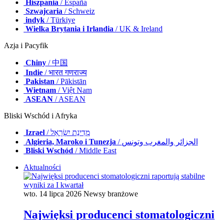
Hiszpania
/ España
Szwajcaria
/ Schweiz
indyk
/ Türkiye
Wielka Brytania i Irlandia
/ UK & Ireland
Azja i Pacyfik
Chiny
/ 中国
Indie
/ भारत गणराज्य
Pakistan
/ Pākistān
Wietnam
/ Việt Nam
ASEAN
/ ASEAN
Bliski Wschód i Afryka
Izrael
/ מְדִינַת יִשְׂרָאֵל
Algieria, Maroko i Tunezja
/ الجزائر والمغرب وتونس
Bliski Wschód
/ Middle East
Aktualności
wto. 14 lipca 2026
Newsy branżowe
Najwięksi producenci stomatologiczni