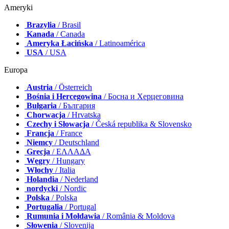
Ameryki
Brazylia
/ Brasil
Kanada
/ Canada
Ameryka Łacińska
/ Latinoamérica
USA
/ USA
Europa
Austria
/ Österreich
Bośnia i Hercegowina
/ Босна и Херцеговина
Bułgaria
/ България
Chorwacja
/ Hrvatska
Czechy i Słowacja
/ Česká republika & Slovensko
Francja
/ France
Niemcy
/ Deutschland
Grecja
/ ΕΛΛΑΔΑ
Węgry
/ Hungary
Włochy
/ Italia
Holandia
/ Nederland
nordycki
/ Nordic
Polska
/ Polska
Portugalia
/ Portugal
Rumunia i Mołdawia
/ România & Moldova
Słowenia
/ Slovenija