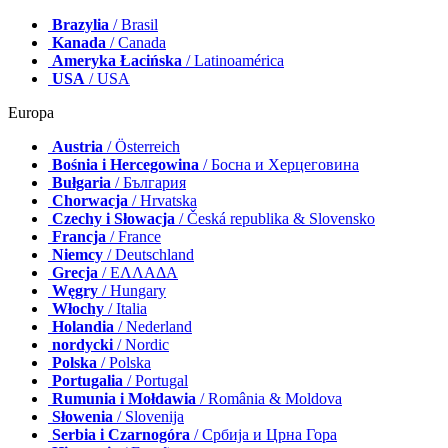
Brazylia
/ Brasil
Kanada
/ Canada
Ameryka Łacińska
/ Latinoamérica
USA
/ USA
Europa
Austria
/ Österreich
Bośnia i Hercegowina
/ Босна и Херцеговина
Bułgaria
/ България
Chorwacja
/ Hrvatska
Czechy i Słowacja
/ Česká republika & Slovensko
Francja
/ France
Niemcy
/ Deutschland
Grecja
/ ΕΛΛΑΔΑ
Węgry
/ Hungary
Włochy
/ Italia
Holandia
/ Nederland
nordycki
/ Nordic
Polska
/ Polska
Portugalia
/ Portugal
Rumunia i Mołdawia
/ România & Moldova
Słowenia
/ Slovenija
Serbia i Czarnogóra
/ Србија и Црна Гора