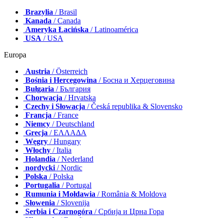
Brazylia
/ Brasil
Kanada
/ Canada
Ameryka Łacińska
/ Latinoamérica
USA
/ USA
Europa
Austria
/ Österreich
Bośnia i Hercegowina
/ Босна и Херцеговина
Bułgaria
/ България
Chorwacja
/ Hrvatska
Czechy i Słowacja
/ Česká republika & Slovensko
Francja
/ France
Niemcy
/ Deutschland
Grecja
/ ΕΛΛΑΔΑ
Węgry
/ Hungary
Włochy
/ Italia
Holandia
/ Nederland
nordycki
/ Nordic
Polska
/ Polska
Portugalia
/ Portugal
Rumunia i Mołdawia
/ România & Moldova
Słowenia
/ Slovenija
Serbia i Czarnogóra
/ Србија и Црна Гора