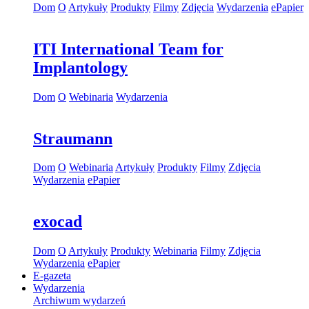
Dom
O
Artykuły
Produkty
Filmy
Zdjęcia
Wydarzenia
ePapier
ITI International Team for
Implantology
Dom
O
Webinaria
Wydarzenia
Straumann
Dom
O
Webinaria
Artykuły
Produkty
Filmy
Zdjęcia
Wydarzenia
ePapier
exocad
Dom
O
Artykuły
Produkty
Webinaria
Filmy
Zdjęcia
Wydarzenia
ePapier
E-gazeta
Wydarzenia
Archiwum wydarzeń