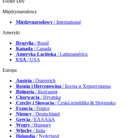
Footer Dev
Międzynarodowy
Międzynarodowy
/ International
Ameryki
Brazylia
/ Brasil
Kanada
/ Canada
Ameryka Łacińska
/ Latinoamérica
USA
/ USA
Europa
Austria
/ Österreich
Bośnia i Hercegowina
/ Босна и Херцеговина
Bułgaria
/ България
Chorwacja
/ Hrvatska
Czechy i Słowacja
/ Česká republika & Slovensko
Francja
/ France
Niemcy
/ Deutschland
Grecja
/ ΕΛΛΑΔΑ
Węgry
/ Hungary
Włochy
/ Italia
Holandia
/ Nederland