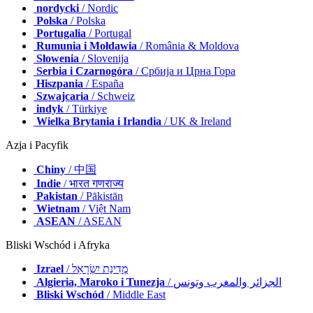
nordycki
/ Nordic
Polska
/ Polska
Portugalia
/ Portugal
Rumunia i Mołdawia
/ România & Moldova
Słowenia
/ Slovenija
Serbia i Czarnogóra
/ Србија и Црна Гора
Hiszpania
/ España
Szwajcaria
/ Schweiz
indyk
/ Türkiye
Wielka Brytania i Irlandia
/ UK & Ireland
Azja i Pacyfik
Chiny
/ 中国
Indie
/ भारत गणराज्य
Pakistan
/ Pākistān
Wietnam
/ Việt Nam
ASEAN
/ ASEAN
Bliski Wschód i Afryka
Izrael
/ מְדִינַת יִשְׂרָאֵל
Algieria, Maroko i Tunezja
/ الجزائر والمغرب وتونس
Bliski Wschód
/ Middle East