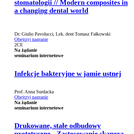
stomatologii // Modern composites in
a changing dental world
Dr.
Giulio Pavolucci
,
Lek. dent
Tomasz Fałkowski
Obejrzyj nagranie
2
CE
Na żądanie
seminarium internetowe
Infekcje bakteryjne w jamie ustnej
Prof.
Anna Surdacka
Obejrzyj nagranie
Na żądanie
seminarium internetowe
Drukowane, stałe odbudowy
protetyczne - Zastosowanie skanera