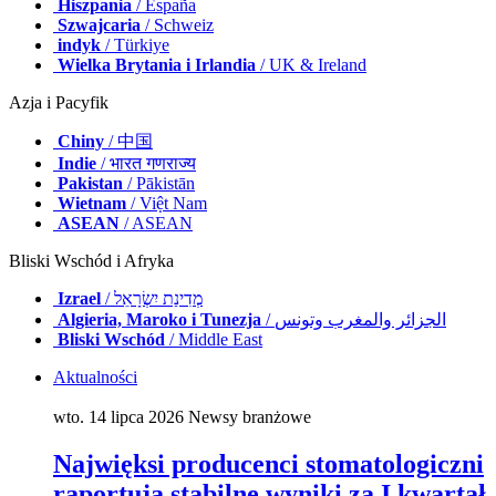
Hiszpania
/ España
Szwajcaria
/ Schweiz
indyk
/ Türkiye
Wielka Brytania i Irlandia
/ UK & Ireland
Azja i Pacyfik
Chiny
/ 中国
Indie
/ भारत गणराज्य
Pakistan
/ Pākistān
Wietnam
/ Việt Nam
ASEAN
/ ASEAN
Bliski Wschód i Afryka
Izrael
/ מְדִינַת יִשְׂרָאֵל
Algieria, Maroko i Tunezja
/ الجزائر والمغرب وتونس
Bliski Wschód
/ Middle East
Aktualności
wto. 14 lipca 2026
Newsy branżowe
Najwięksi producenci stomatologiczni
raportują stabilne wyniki za I kwartał