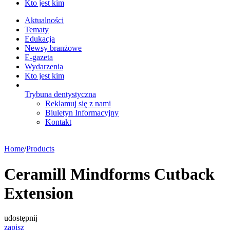
Kto jest kim
Aktualności
Tematy
Edukacja
Newsy branżowe
E-gazeta
Wydarzenia
Kto jest kim
Trybuna dentystyczna
Reklamuj się z nami
Biuletyn Informacyjny
Kontakt
Home
/
Products
Ceramill Mindforms Cutback
Extension
udostępnij
zapisz