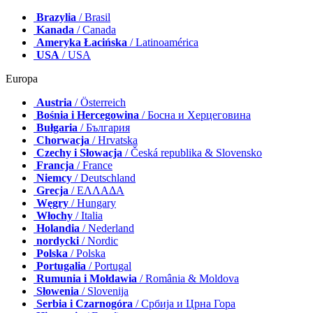
Brazylia
/ Brasil
Kanada
/ Canada
Ameryka Łacińska
/ Latinoamérica
USA
/ USA
Europa
Austria
/ Österreich
Bośnia i Hercegowina
/ Босна и Херцеговина
Bułgaria
/ България
Chorwacja
/ Hrvatska
Czechy i Słowacja
/ Česká republika & Slovensko
Francja
/ France
Niemcy
/ Deutschland
Grecja
/ ΕΛΛΑΔΑ
Węgry
/ Hungary
Włochy
/ Italia
Holandia
/ Nederland
nordycki
/ Nordic
Polska
/ Polska
Portugalia
/ Portugal
Rumunia i Mołdawia
/ România & Moldova
Słowenia
/ Slovenija
Serbia i Czarnogóra
/ Србија и Црна Гора