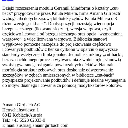
Dzięki rozszerzeniu modulu Ceramill Mindforms o kształty „cut-
back” przygotowane przez Knuta Millera, firma Amann Girrbach
wzbogaciła dotychczasową bibliotekę zębów Knuta Millera o 3
różne wersje „cut-back”. Do dyspozycji pozostają więc: opcja
brzegu siecznego (licowane sieczne), wersja wargowa, czyli
częściowo licowana od brzegu siecznego oraz opcja „wzmocniona
wargowo”, a więc licowana wargowo. Biblioteka stanowi
wyjątkowo pomocne narzędzie do projektowania częściowo
licowanych podbudów z tlenku cyrkonu w oparciu o najwyższe
standardy estetyczne i funkcjonalne. Jednolite struktury „cut-back”,
bez czasochłonnego procesu wytwarzania z wolnej ręki, stanowią
swoistą gwarancję osiągania powtarzalnych efektów. Naturalna
morfologia struktur zębowych oraz doskonałe odwzorowanie
szczegółów w zębach umieszczonych w bibliotece „cut-back”
przyspiesza projektowanie podbudów i definiuje idealne wymagania
do indywidualnego licowania za pomocą modyfikatorów kolorów.
Amann Girrbach AG
Herrschaftswiesen 1
6842 Koblach/Austria
Tel.: +43 5523 62333-0
E-mail: austria@amanngirrbach.com