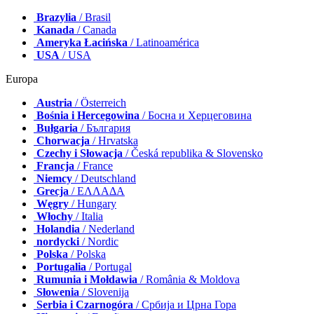
Brazylia
/ Brasil
Kanada
/ Canada
Ameryka Łacińska
/ Latinoamérica
USA
/ USA
Europa
Austria
/ Österreich
Bośnia i Hercegowina
/ Босна и Херцеговина
Bułgaria
/ България
Chorwacja
/ Hrvatska
Czechy i Słowacja
/ Česká republika & Slovensko
Francja
/ France
Niemcy
/ Deutschland
Grecja
/ ΕΛΛΑΔΑ
Węgry
/ Hungary
Włochy
/ Italia
Holandia
/ Nederland
nordycki
/ Nordic
Polska
/ Polska
Portugalia
/ Portugal
Rumunia i Mołdawia
/ România & Moldova
Słowenia
/ Slovenija
Serbia i Czarnogóra
/ Србија и Црна Гора