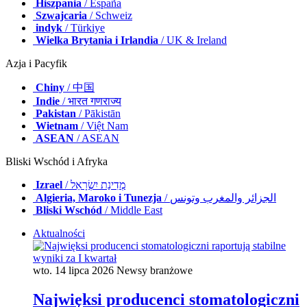
Hiszpania
/ España
Szwajcaria
/ Schweiz
indyk
/ Türkiye
Wielka Brytania i Irlandia
/ UK & Ireland
Azja i Pacyfik
Chiny
/ 中国
Indie
/ भारत गणराज्य
Pakistan
/ Pākistān
Wietnam
/ Việt Nam
ASEAN
/ ASEAN
Bliski Wschód i Afryka
Izrael
/ מְדִינַת יִשְׂרָאֵל
Algieria, Maroko i Tunezja
/ الجزائر والمغرب وتونس
Bliski Wschód
/ Middle East
Aktualności
wto. 14 lipca 2026
Newsy branżowe
Najwięksi producenci stomatologiczni