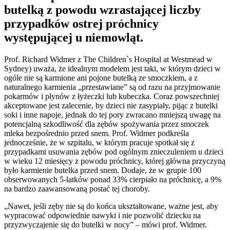
butelką z powodu wzrastającej liczby
przypadków ostrej próchnicy
występującej u niemowląt.
Prof. Richard Widmer z The Children`s Hospital at Westmead w
Sydney) uważa, że idealnym modelem jest taki, w którym dzieci w
ogóle nie są karmione ani pojone butelką ze smoczkiem, a z
naturalnego karmienia „przestawiane” są od razu na przyjmowanie
pokarmów i płynów z łyżeczki lub kubeczka. Coraz powszechniej
akceptowane jest zalecenie, by dzieci nie zasypiały, pijąc z butelki
soki i inne napoje, jednak do tej pory zwracano mniejszą uwagę na
potencjalną szkodliwość dla zębów spożywania przez smoczek
mleka bezpośrednio przed snem. Prof. Widmer podkreśla
jednocześnie, że w szpitalu, w którym pracuje spotkał się z
przypadkami usuwania zębów pod ogólnym znieczuleniem u dzieci
w wieku 12 miesięcy z powodu próchnicy, której główna przyczyną
było karmienie butelka przed snem. Dodaje, że w grupie 100
obserwowanych 5-latków ponad 33% cierpiało na próchnicę, a 9%
na bardzo zaawansowaną postać tej choroby.
„Nawet, jeśli zęby nie są do końca ukształtowane, ważne jest, aby
wypracować odpowiednie nawyki i nie pozwolić dziecku na
przyzwyczajenie się do butelki w nocy” – mówi prof. Widmer.