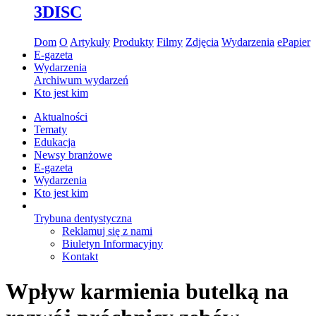
3DISC
Dom
O
Artykuły
Produkty
Filmy
Zdjęcia
Wydarzenia
ePapier
E-gazeta
Wydarzenia
Archiwum wydarzeń
Kto jest kim
Aktualności
Tematy
Edukacja
Newsy branżowe
E-gazeta
Wydarzenia
Kto jest kim
Trybuna dentystyczna
Reklamuj się z nami
Biuletyn Informacyjny
Kontakt
Wpływ karmienia butelką na