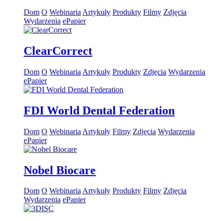
Dom
O
Webinaria
Artykuły
Produkty
Filmy
Zdjęcia
Wydarzenia
ePapier
ClearCorrect
Dom
O
Webinaria
Artykuły
Produkty
Zdjęcia
Wydarzenia
ePapier
FDI World Dental Federation
Dom
O
Webinaria
Artykuły
Filmy
Zdjęcia
Wydarzenia
ePapier
Nobel Biocare
Dom
O
Webinaria
Artykuły
Produkty
Filmy
Zdjęcia
Wydarzenia
ePapier