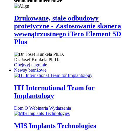
seminarium internetowe
Drukowane, stałe odbudowy
protetyczne - Zastosowanie skanera
wewnątrzustnego iTero Element 5D
Plus
Dr.
Josef Kunkela
Ph.D.
Obejrzyj nagranie
Newsy branżowe
ITI International Team for
Implantology
Dom
O
Webinaria
Wydarzenia
MIS Implants Technologies