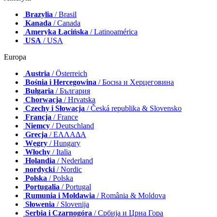
Brazylia
/ Brasil
Kanada
/ Canada
Ameryka Łacińska
/ Latinoamérica
USA
/ USA
Europa
Austria
/ Österreich
Bośnia i Hercegowina
/ Босна и Херцеговина
Bułgaria
/ България
Chorwacja
/ Hrvatska
Czechy i Słowacja
/ Česká republika & Slovensko
Francja
/ France
Niemcy
/ Deutschland
Grecja
/ ΕΛΛΑΔΑ
Węgry
/ Hungary
Włochy
/ Italia
Holandia
/ Nederland
nordycki
/ Nordic
Polska
/ Polska
Portugalia
/ Portugal
Rumunia i Mołdawia
/ România & Moldova
Słowenia
/ Slovenija
Serbia i Czarnogóra
/ Србија и Црна Гора