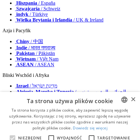
Hiszpania
/ España
Szwajcaria
/ Schweiz
indyk
/ Türkiye
Wielka Brytania i Irlandia
/ UK & Ireland
Azja i Pacyfik
Chiny
/ 中国
Indie
/ भारत गणराज्य
Pakistan
/ Pākistān
Wietnam
/ Việt Nam
ASEAN
/ ASEAN
Bliski Wschód i Afryka
Izrael
/ מְדִינַת יִשְׂרָאֵל
Algieria, Maroko i Tunezja
/ الجزائر والمغرب وتونس
×
Bliski Wschód
/ Middle East
Ta strona używa plików cookie
Wydawca
Ta strona korzysta z plików cookie, aby zapewnić lepszą wygodę
Reklamuj się z nami
użytkowania. Korzystając z tej strony, wyrażasz zgodę na używanie
ENGLISH
Kontakt
przez nas wszystkich plików cookie zgodnie z warunkami naszej
Zasady i Warunki
FRENCH
polityki plików cookie.
Dowiedz się więcej
Odcisk
Polityka prywatności
GERMAN
NIEZBĘDNE
WYDAJNOŚĆ
TARGETOWANIE