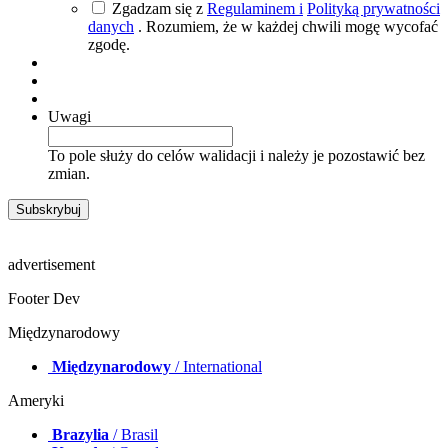
Zgadzam się z
Regulaminem i
Polityką prywatności
danych
. Rozumiem, że w każdej chwili mogę wycofać
zgodę.
Uwagi
To pole służy do celów walidacji i należy je pozostawić bez
zmian.
advertisement
Footer Dev
Międzynarodowy
Międzynarodowy
/ International
Ameryki
Brazylia
/ Brasil