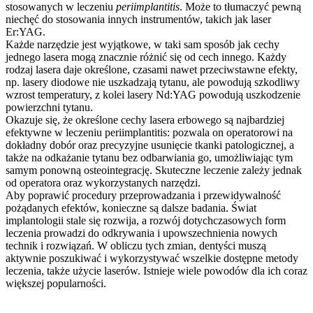
stosowanych w leczeniu
periimplantitis
. Może to tłumaczyć pewną
niechęć do stosowania innych instrumentów, takich jak laser
Er:YAG.
Każde narzędzie jest wyjątkowe, w taki sam sposób jak cechy
jednego lasera mogą znacznie różnić się od cech innego. Każdy
rodzaj lasera daje określone, czasami nawet przeciwstawne efekty,
np. lasery diodowe nie uszkadzają tytanu, ale powodują szkodliwy
wzrost temperatury, z kolei lasery Nd:YAG powodują uszkodzenie
powierzchni tytanu.
Okazuje się, że określone cechy lasera erbowego są najbardziej
efektywne w leczeniu periimplantitis: pozwala on operatorowi na
dokładny dobór oraz precyzyjne usunięcie tkanki patologicznej, a
także na odkażanie tytanu bez odbarwiania go, umożliwiając tym
samym ponowną osteointegrację. Skuteczne leczenie zależy jednak
od operatora oraz wykorzystanych narzędzi.
Aby poprawić procedury przeprowadzania i przewidywalność
pożądanych efektów, konieczne są dalsze badania. Świat
implantologii stale się rozwija, a rozwój dotychczasowych form
leczenia prowadzi do odkrywania i upowszechnienia nowych
technik i rozwiązań. W obliczu tych zmian, dentyści muszą
aktywnie poszukiwać i wykorzystywać wszelkie dostępne metody
leczenia, także użycie laserów. Istnieje wiele powodów dla ich coraz
większej popularności.