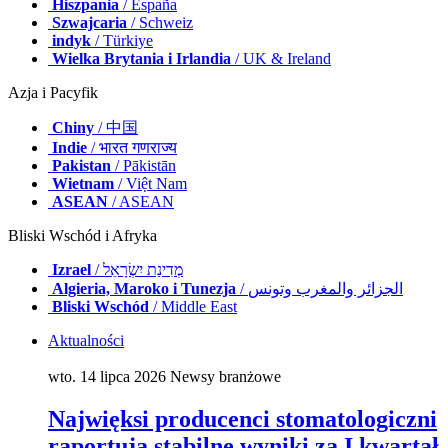
Hiszpania
/ España
Szwajcaria
/ Schweiz
indyk
/ Türkiye
Wielka Brytania i Irlandia
/ UK & Ireland
Azja i Pacyfik
Chiny
/ 中国
Indie
/ भारत गणराज्य
Pakistan
/ Pākistān
Wietnam
/ Việt Nam
ASEAN
/ ASEAN
Bliski Wschód i Afryka
Izrael
/ מְדִינַת יִשְׂרָאֵל
Algieria, Maroko i Tunezja
/ الجزائر والمغرب وتونس
Bliski Wschód
/ Middle East
Aktualności
wto. 14 lipca 2026
Newsy branżowe
Najwięksi producenci stomatologiczni
raportują stabilne wyniki za I kwartał