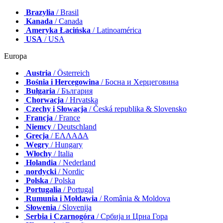
Brazylia
/ Brasil
Kanada
/ Canada
Ameryka Łacińska
/ Latinoamérica
USA
/ USA
Europa
Austria
/ Österreich
Bośnia i Hercegowina
/ Босна и Херцеговина
Bułgaria
/ България
Chorwacja
/ Hrvatska
Czechy i Słowacja
/ Česká republika & Slovensko
Francja
/ France
Niemcy
/ Deutschland
Grecja
/ ΕΛΛΑΔΑ
Węgry
/ Hungary
Włochy
/ Italia
Holandia
/ Nederland
nordycki
/ Nordic
Polska
/ Polska
Portugalia
/ Portugal
Rumunia i Mołdawia
/ România & Moldova
Słowenia
/ Slovenija
Serbia i Czarnogóra
/ Србија и Црна Гора