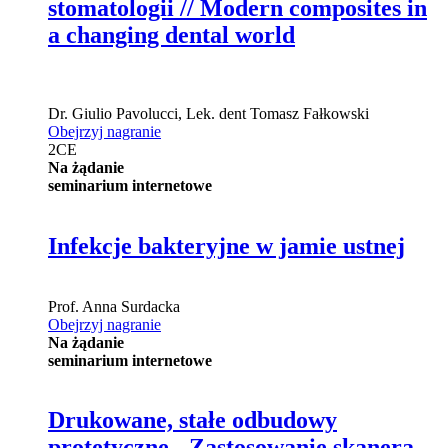
stomatologii // Modern composites in
a changing dental world
Dr.
Giulio Pavolucci
,
Lek. dent
Tomasz Fałkowski
Obejrzyj nagranie
2
CE
Na żądanie
seminarium internetowe
Infekcje bakteryjne w jamie ustnej
Prof.
Anna Surdacka
Obejrzyj nagranie
Na żądanie
seminarium internetowe
Drukowane, stałe odbudowy
protetyczne - Zastosowanie skanera