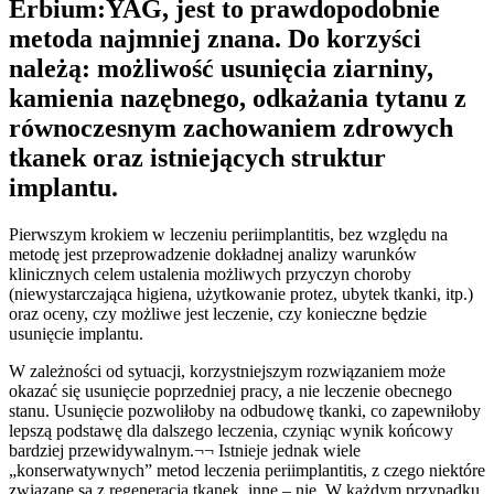
Erbium:YAG, jest to prawdopodobnie
metoda najmniej znana. Do korzyści
należą: możliwość usunięcia ziarniny,
kamienia nazębnego, odkażania tytanu z
równoczesnym zachowaniem zdrowych
tkanek oraz istniejących struktur
implantu.
Pierwszym krokiem w leczeniu periimplantitis, bez względu na
metodę jest przeprowadzenie dokładnej analizy warunków
klinicznych celem ustalenia możliwych przyczyn choroby
(niewystarczająca higiena, użytkowanie protez, ubytek tkanki, itp.)
oraz oceny, czy możliwe jest leczenie, czy konieczne będzie
usunięcie implantu.
W zależności od sytuacji, korzystniejszym rozwiązaniem może
okazać się usunięcie poprzedniej pracy, a nie leczenie obecnego
stanu. Usunięcie pozwoliłoby na odbudowę tkanki, co zapewniłoby
lepszą podstawę dla dalszego leczenia, czyniąc wynik końcowy
bardziej przewidywalnym.¬¬ Istnieje jednak wiele
„konserwatywnych” metod leczenia periimplantitis, z czego niektóre
związane są z regeneracją tkanek, inne – nie. W każdym przypadku