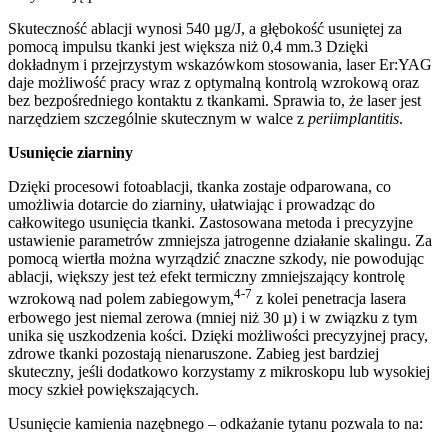
Skuteczność ablacji wynosi 540 µg/J, a głębokość usuniętej za
pomocą impulsu tkanki jest większa niż 0,4 mm.3 Dzięki
dokładnym i przejrzystym wskazówkom stosowania, laser Er:YAG
daje możliwość pracy wraz z optymalną kontrolą wzrokową oraz
bez bezpośredniego kontaktu z tkankami. Sprawia to, że laser jest
narzędziem szczególnie skutecznym w walce z
periimplantitis
.
Usunięcie ziarniny
Dzięki procesowi fotoablacji, tkanka zostaje odparowana, co
umożliwia dotarcie do ziarniny, ułatwiając i prowadząc do
całkowitego usunięcia tkanki. Zastosowana metoda i precyzyjne
ustawienie parametrów zmniejsza jatrogenne działanie skalingu. Za
pomocą wiertła można wyrządzić znaczne szkody, nie powodując
ablacji, większy jest też efekt termiczny zmniejszający kontrolę
4-7
wzrokową nad polem zabiegowym,
z kolei penetracja lasera
erbowego jest niemal zerowa (mniej niż 30 µ) i w związku z tym
unika się uszkodzenia kości. Dzięki możliwości precyzyjnej pracy,
zdrowe tkanki pozostają nienaruszone. Zabieg jest bardziej
skuteczny, jeśli dodatkowo korzystamy z mikroskopu lub wysokiej
mocy szkieł powiększających.
Usunięcie kamienia nazębnego – odkażanie tytanu pozwala to na: