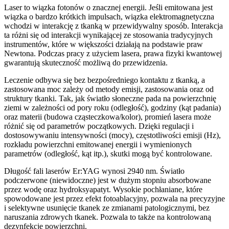
Laser to wiązka fotonów o znacznej energii. Jeśli emitowana jest
wiązka o bardzo krótkich impulsach, wiązka elektromagnetyczna
wchodzi w interakcję z tkanką w przewidywalny sposób. Interakcja
ta różni się od interakcji wynikającej ze stosowania tradycyjnych
instrumentów, które w większości działają na podstawie praw
Newtona. Podczas pracy z użyciem lasera, prawa fizyki kwantowej
gwarantują skuteczność możliwą do przewidzenia.
Leczenie odbywa się bez bezpośredniego kontaktu z tkanką, a
zastosowana moc zależy od metody emisji, zastosowania oraz od
struktury tkanki. Tak, jak światło słoneczne pada na powierzchnię
ziemi w zależności od pory roku (odległość), godziny (kąt padania)
oraz materii (budowa cząsteczkowa/kolor), promień lasera może
różnić się od parametrów początkowych. Dzięki regulacji i
dostosowywaniu intensywności (mocy), częstotliwości emisji (Hz),
rozkładu powierzchni emitowanej energii i wymienionych
parametrów (odległość, kąt itp.), skutki mogą być kontrolowane.
Długość fali laserów Er:YAG wynosi 2940 nm. Światło
podczerwone (niewidoczne) jest w dużym stopniu absorbowane
przez wodę oraz hydroksyapatyt. Wysokie pochłaniane, które
spowodowane jest przez efekt fotoablacyjny, pozwala na precyzyjne
i selektywne usunięcie tkanek ze zmianami patologicznymi, bez
naruszania zdrowych tkanek. Pozwala to także na kontrolowaną
dezynfekcję powierzchni.