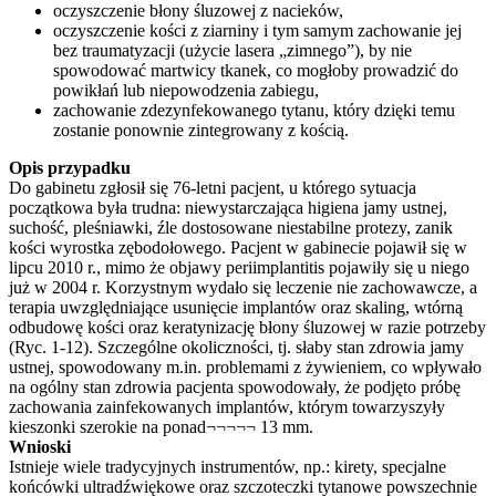
oczyszczenie błony śluzowej z nacieków,
oczyszczenie kości z ziarniny i tym samym zachowanie jej
bez traumatyzacji (użycie lasera „zimnego”), by nie
spowodować martwicy tkanek, co mogłoby prowadzić do
powikłań lub niepowodzenia zabiegu,
zachowanie zdezynfekowanego tytanu, który dzięki temu
zostanie ponownie zintegrowany z kością.
Opis przypadku
Do gabinetu zgłosił się 76-letni pacjent, u którego sytuacja
początkowa była trudna: niewystarczająca higiena jamy ustnej,
suchość, pleśniawki, źle dostosowane niestabilne protezy, zanik
kości wyrostka zębodołowego. Pacjent w gabinecie pojawił się w
lipcu 2010 r., mimo że objawy periimplantitis pojawiły się u niego
już w 2004 r. Korzystnym wydało się leczenie nie zachowawcze, a
terapia uwzględniające usunięcie implantów oraz skaling, wtórną
odbudowę kości oraz keratynizację błony śluzowej w razie potrzeby
(Ryc. 1-12). Szczególne okoliczności, tj. słaby stan zdrowia jamy
ustnej, spowodowany m.in. problemami z żywieniem, co wpływało
na ogólny stan zdrowia pacjenta spowodowały, że podjęto próbę
zachowania zainfekowanych implantów, którym towarzyszyły
kieszonki szerokie na ponad¬¬¬¬¬ 13 mm.
Wnioski
Istnieje wiele tradycyjnych instrumentów, np.: kirety, specjalne
końcówki ultradźwiękowe oraz szczoteczki tytanowe powszechnie