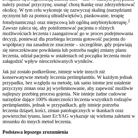
należy poznać przyczynę, usunąć chorą tkankę oraz zdezynfekować
okolicę. W tym celu wykonuje się zazwyczaj skaling (narzędziami
ręcznymi lub za pomocą ultradźwięków), piaskowanie, terapię
2
fotodynamiczną1 oraz miejscową lub ogólną antybiotykoterapię.
Zawsze zaleca się, aby poinformować pacjenta o różnych
możliwościach leczenia i zaangażować go w proces podejmowania
decyzji, ponieważ dla przebiegu leczenia gotowość pacjenta do
współpracy ma zasadnicze znaczenie – szczególnie, gdy pojawiają
się nieoczekiwane powikłania lub potrzeba nagłej zmiany planu
leczenia, udział pacjenta w ustaleniach od początku leczenia może
załagodzić wpływ nieoczekiwanych wyników.
Jak już zostało podkreślone, istnieje wiele innych niż
konserwatywne metody leczenia periimplantitis. W każdym jednak
przypadku, bez względu na metodę, tak samo istotne jest ustalenie
przyczyny zmian oraz jej wyeliminowanie, aby zapewnić możliwie
najlepszy przebieg procesu gojenia. Nie istnieje żadne cudowne
narzędzie dające 100% skuteczności leczenia wszystkich rodzajów
periimplantitis, jednak w przypadkach, gdy istnieje potrzeba
leczenia dziąseł, kości, zmian patologicznych w tkankach oraz
powierzchni tytanu, laser Er:YAG wykazuje się wieloma zaletami w
stosunku do innych metod leczenia.
Podstawa lepszego zrozumienia