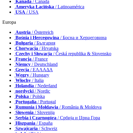
Kanada
/ Canada
Ameryka Łacińska
/ Latinoamérica
USA
/ USA
Europa
Austria
/ Österreich
Bośnia i Hercegowina
/ Босна и Херцеговина
Bułgaria
/ България
Chorwacja
/ Hrvatska
Czechy i Słowacja
/ Česká republika & Slovensko
Francja
/ France
Niemcy
/ Deutschland
Grecja
/ ΕΛΛΑΔΑ
Węgry
/ Hungary
Włochy
/ Italia
Holandia
/ Nederland
nordycki
/ Nordic
Polska
/ Polska
Portugalia
/ Portugal
Rumunia i Mołdawia
/ România & Moldova
Słowenia
/ Slovenija
Serbia i Czarnogóra
/ Србија и Црна Гора
Hiszpania
/ España
Szwajcaria
/ Schweiz