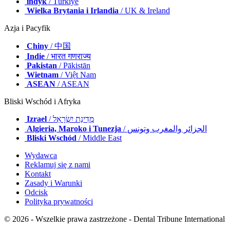
indyk
/ Türkiye
Wielka Brytania i Irlandia
/ UK & Ireland
Azja i Pacyfik
Chiny
/ 中国
Indie
/ भारत गणराज्य
Pakistan
/ Pākistān
Wietnam
/ Việt Nam
ASEAN
/ ASEAN
Bliski Wschód i Afryka
Izrael
/ מְדִינַת יִשְׂרָאֵל
Algieria, Maroko i Tunezja
/ الجزائر والمغرب وتونس
Bliski Wschód
/ Middle East
Wydawca
Reklamuj się z nami
Kontakt
Zasady i Warunki
Odcisk
Polityka prywatności
© 2026 - Wszelkie prawa zastrzeżone - Dental Tribune International