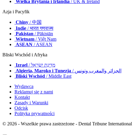
Wielka Brytania i Irlandia
/ UK & Ireland
Azja i Pacyfik
Chiny
/ 中国
Indie
/ भारत गणराज्य
Pakistan
/ Pākistān
Wietnam
/ Việt Nam
ASEAN
/ ASEAN
Bliski Wschód i Afryka
Izrael
/ מְדִינַת יִשְׂרָאֵל
Algieria, Maroko i Tunezja
/ الجزائر والمغرب وتونس
Bliski Wschód
/ Middle East
Wydawca
Reklamuj się z nami
Kontakt
Zasady i Warunki
Odcisk
Polityka prywatności
© 2026 - Wszelkie prawa zastrzeżone - Dental Tribune International