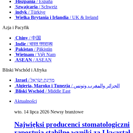
Hiszpania
/ España
Szwajcaria
/ Schweiz
indyk
/ Türkiye
Wielka Brytania i Irlandia
/ UK & Ireland
Azja i Pacyfik
Chiny
/ 中国
Indie
/ भारत गणराज्य
Pakistan
/ Pākistān
Wietnam
/ Việt Nam
ASEAN
/ ASEAN
Bliski Wschód i Afryka
Izrael
/ מְדִינַת יִשְׂרָאֵל
Algieria, Maroko i Tunezja
/ الجزائر والمغرب وتونس
Bliski Wschód
/ Middle East
Aktualności
wto. 14 lipca 2026
Newsy branżowe
Najwięksi producenci stomatologiczni
raportują stabilne wyniki za I kwartał