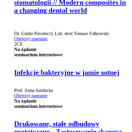
stomatologii // Modern composites in
a changing dental world
Dr.
Giulio Pavolucci
,
Lek. dent
Tomasz Fałkowski
Obejrzyj nagranie
2
CE
Na żądanie
seminarium internetowe
Infekcje bakteryjne w jamie ustnej
Prof.
Anna Surdacka
Obejrzyj nagranie
Na żądanie
seminarium internetowe
Drukowane, stałe odbudowy
protetyczne - Zastosowanie skanera