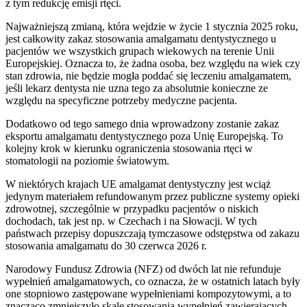
z tym redukcję emisji rtęci.
Najważniejszą zmianą, która wejdzie w życie 1 stycznia 2025 roku,
jest całkowity zakaz stosowania amalgamatu dentystycznego u
pacjentów we wszystkich grupach wiekowych na terenie Unii
Europejskiej. Oznacza to, że żadna osoba, bez względu na wiek czy
stan zdrowia, nie będzie mogła poddać się leczeniu amalgamatem,
jeśli lekarz dentysta nie uzna tego za absolutnie konieczne ze
względu na specyficzne potrzeby medyczne pacjenta.
Dodatkowo od tego samego dnia wprowadzony zostanie zakaz
eksportu amalgamatu dentystycznego poza Unię Europejską. To
kolejny krok w kierunku ograniczenia stosowania rtęci w
stomatologii na poziomie światowym.
W niektórych krajach UE amalgamat dentystyczny jest wciąż
jedynym materiałem refundowanym przez publiczne systemy opieki
zdrowotnej, szczególnie w przypadku pacjentów o niskich
dochodach, tak jest np. w Czechach i na Słowacji. W tych
państwach przepisy dopuszczają tymczasowe odstępstwa od zakazu
stosowania amalgamatu do 30 czerwca 2026 r.
Narodowy Fundusz Zdrowia (NFZ) od dwóch lat nie refunduje
wypełnień amalgamatowych, co oznacza, że ​​w ostatnich latach były
one stopniowo zastępowane wypełnieniami kompozytowymi, a to
znacząco zmniejszyło skalę stosowania wypełnień zawierających