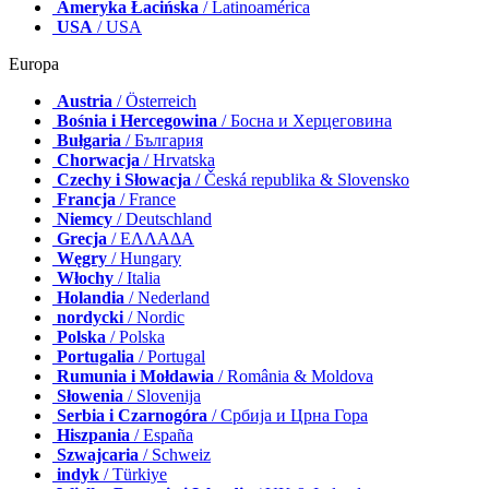
Ameryka Łacińska
/ Latinoamérica
USA
/ USA
Europa
Austria
/ Österreich
Bośnia i Hercegowina
/ Босна и Херцеговина
Bułgaria
/ България
Chorwacja
/ Hrvatska
Czechy i Słowacja
/ Česká republika & Slovensko
Francja
/ France
Niemcy
/ Deutschland
Grecja
/ ΕΛΛΑΔΑ
Węgry
/ Hungary
Włochy
/ Italia
Holandia
/ Nederland
nordycki
/ Nordic
Polska
/ Polska
Portugalia
/ Portugal
Rumunia i Mołdawia
/ România & Moldova
Słowenia
/ Slovenija
Serbia i Czarnogóra
/ Србија и Црна Гора
Hiszpania
/ España
Szwajcaria
/ Schweiz
indyk
/ Türkiye