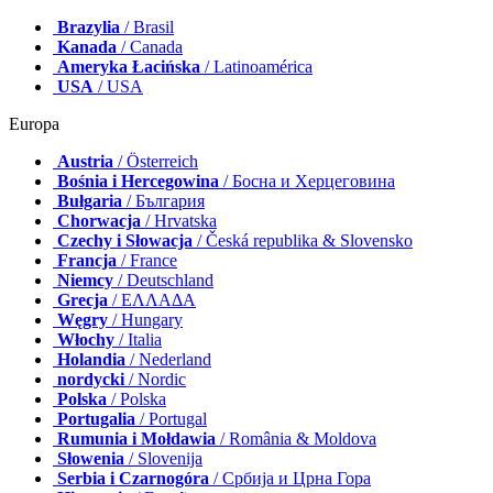
Brazylia
/ Brasil
Kanada
/ Canada
Ameryka Łacińska
/ Latinoamérica
USA
/ USA
Europa
Austria
/ Österreich
Bośnia i Hercegowina
/ Босна и Херцеговина
Bułgaria
/ България
Chorwacja
/ Hrvatska
Czechy i Słowacja
/ Česká republika & Slovensko
Francja
/ France
Niemcy
/ Deutschland
Grecja
/ ΕΛΛΑΔΑ
Węgry
/ Hungary
Włochy
/ Italia
Holandia
/ Nederland
nordycki
/ Nordic
Polska
/ Polska
Portugalia
/ Portugal
Rumunia i Mołdawia
/ România & Moldova
Słowenia
/ Slovenija
Serbia i Czarnogóra
/ Србија и Црна Гора