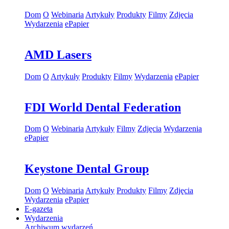
Dom
O
Webinaria
Artykuły
Produkty
Filmy
Zdjęcia
Wydarzenia
ePapier
AMD Lasers
Dom
O
Artykuły
Produkty
Filmy
Wydarzenia
ePapier
FDI World Dental Federation
Dom
O
Webinaria
Artykuły
Filmy
Zdjęcia
Wydarzenia
ePapier
Keystone Dental Group
Dom
O
Webinaria
Artykuły
Produkty
Filmy
Zdjęcia
Wydarzenia
ePapier
E-gazeta
Wydarzenia
Archiwum wydarzeń