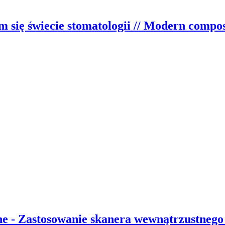
ię świecie stomatologii // Modern composi
e - Zastosowanie skanera wewnątrzustnego