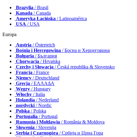
Brazylia
/ Brasil
Kanada
/ Canada
Ameryka Łacińska
/ Latinoamérica
USA
/ USA
Europa
Austria
/ Österreich
Bośnia i Hercegowina
/ Босна и Херцеговина
Bułgaria
/ България
Chorwacja
/ Hrvatska
Czechy i Słowacja
/ Česká republika & Slovensko
Francja
/ France
Niemcy
/ Deutschland
Grecja
/ ΕΛΛΑΔΑ
Węgry
/ Hungary
Włochy
/ Italia
Holandia
/ Nederland
nordycki
/ Nordic
Polska
/ Polska
Portugalia
/ Portugal
Rumunia i Mołdawia
/ România & Moldova
Słowenia
/ Slovenija
Serbia i Czarnogóra
/ Србија и Црна Гора