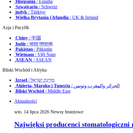
Hiszpania
/ España
Szwajcaria
/ Schweiz
indyk
/ Türkiye
Wielka Brytania i Irlandia
/ UK & Ireland
Azja i Pacyfik
Chiny
/ 中国
Indie
/ भारत गणराज्य
Pakistan
/ Pākistān
Wietnam
/ Việt Nam
ASEAN
/ ASEAN
Bliski Wschód i Afryka
Izrael
/ מְדִינַת יִשְׂרָאֵל
Algieria, Maroko i Tunezja
/ الجزائر والمغرب وتونس
Bliski Wschód
/ Middle East
Aktualności
wto. 14 lipca 2026
Newsy branżowe
Najwięksi producenci stomatologiczni r