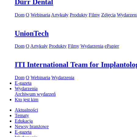
Dürr Dental
Dom
O
Webinaria
Artykuły
Produkty
Filmy
Zdjęcia
Wydarzen
UnionTech
Dom
O
Artykuły
Produkty
Filmy
Wydarzenia
ePapier
ITI International Team for Implantolo
Dom
O
Webinaria
Wydarzenia
E-gazeta
Wydarzenia
Archiwum wydarzeń
Kto jest kim
Aktualności
Tematy
Edukacja
Newsy branżowe
E-gazeta