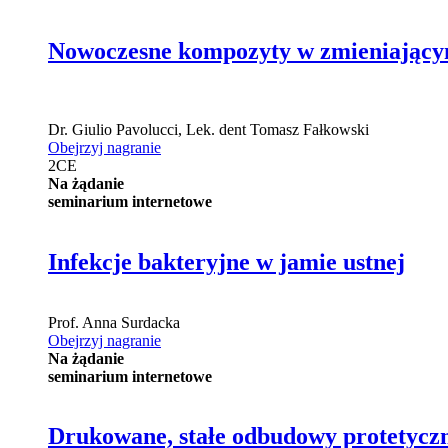
Nowoczesne kompozyty w zmieniającym s
Dr.
Giulio Pavolucci
,
Lek. dent
Tomasz Fałkowski
Obejrzyj nagranie
2
CE
Na żądanie
seminarium internetowe
Infekcje bakteryjne w jamie ustnej
Prof.
Anna Surdacka
Obejrzyj nagranie
Na żądanie
seminarium internetowe
Drukowane, stałe odbudowy protetyczn