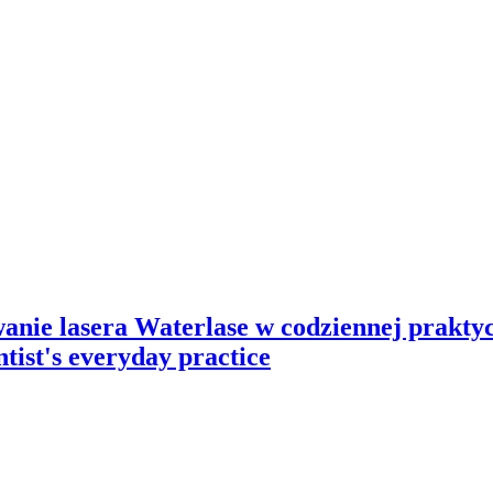
wanie lasera Waterlase w codziennej prakty
ntist's everyday practice