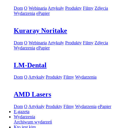
Dom
O
Webinaria
Artykuły
Produkty
Filmy
Zdjęcia
Wydarzenia
ePapier
Kuraray Noritake
Dom
O
Webinaria
Artykuły
Produkty
Filmy
Zdjęcia
Wydarzenia
ePapier
LM-Dental
Dom
O
Artykuły
Produkty
Filmy
Wydarzenia
AMD Lasers
Dom
O
Artykuły
Produkty
Filmy
Wydarzenia
ePapier
E-gazeta
Wydarzenia
Archiwum wydarzeń
Kto jest kim