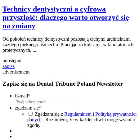
Artykuł redakcyjny
wto. 30 czerwca 2026
Technicy dentystyczni a cyfrowa
przyszłość: dlaczego warto otworzyć się
na zmiany
Od pokoleń technicy dentystyczni pozostają cichymi architektami
każdego pięknego uśmiechu. Pracując za kulisami, w laboratoriach
protetycznych, ...
udostępnij
zapisz
advertisement
Zapisz się na Dental Tribune Poland Newsletter
E-mail
*
zgadzam się
*
Zgadzam się z
Regulaminem i
Polityką prywatności
danych
. Rozumiem, że w każdej chwili mogę wycofać
zgodę.