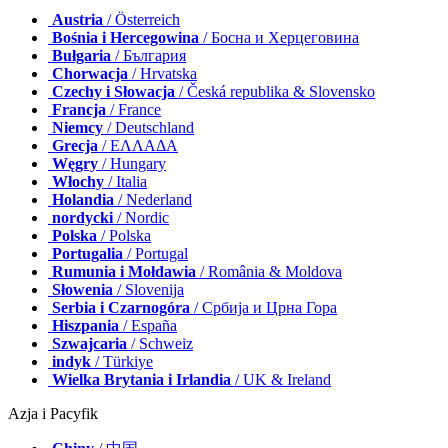
Europa
Austria
/ Österreich
Bośnia i Hercegowina
/ Босна и Херцеговина
Bułgaria
/ България
Chorwacja
/ Hrvatska
Czechy i Słowacja
/ Česká republika & Slovensko
Francja
/ France
Niemcy
/ Deutschland
Grecja
/ ΕΛΛΑΔΑ
Węgry
/ Hungary
Włochy
/ Italia
Holandia
/ Nederland
nordycki
/ Nordic
Polska
/ Polska
Portugalia
/ Portugal
Rumunia i Mołdawia
/ România & Moldova
Słowenia
/ Slovenija
Serbia i Czarnogóra
/ Србија и Црна Гора
Hiszpania
/ España
Szwajcaria
/ Schweiz
indyk
/ Türkiye
Wielka Brytania i Irlandia
/ UK & Ireland
Azja i Pacyfik