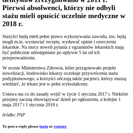
dentystów zrezygnowano w 2011 r.
Pierwsi absolwenci, którzy nie odbyli
stażu mieli opuścić uczelnie medyczne w
2018 r.
Stażyści będą mieli pełne prawo wykonywania zawodu, tzn. będą
mogli m.in. wystawiać recepty, wydawać opinie i orzeczenia
lekarskie. Na mocy noweli pytania z egzaminów lekarskich mają
być publicznie udostępniane po upływie 5 lat od ich
przeprowadzenia.
W ocenie Ministerstwa Zdrowia, które przygotowało projekt
nowelizacji, środowisko lekarzy oczekuje przywrócenia stażu
podyplomowego, a korzyści odczują także pacjenci, którzy muszą
wiedzieć, że lekarz jest w pełni wykształcony.
Ustawa ma co do zasady wejść w życie 1 stycznia 2017 r. Niektóre
przepisy zaczną obowiązywać dzień po ogłoszeniu, a kolejne 1
maja 2017 i 1 stycznia 2018 r.
źródło: PAP
To post a reply please
login
or
register