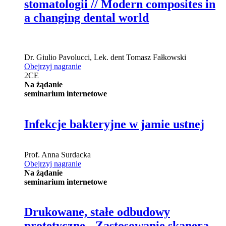
stomatologii // Modern composites in
a changing dental world
Dr.
Giulio Pavolucci
,
Lek. dent
Tomasz Fałkowski
Obejrzyj nagranie
2
CE
Na żądanie
seminarium internetowe
Infekcje bakteryjne w jamie ustnej
Prof.
Anna Surdacka
Obejrzyj nagranie
Na żądanie
seminarium internetowe
Drukowane, stałe odbudowy
protetyczne - Zastosowanie skanera