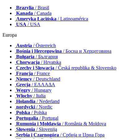
Brazylia
/ Brasil
Kanada
/ Canada
Ameryka Łacińska
/ Latinoamérica
USA
/ USA
Europa
Austria
/ Österreich
Bośnia i Hercegowina
/ Босна и Херцеговина
Bułgaria
/ България
Chorwacja
/ Hrvatska
Czechy i Słowacja
/ Česká republika & Slovensko
Francja
/ France
Niemcy
/ Deutschland
Grecja
/ ΕΛΛΑΔΑ
Węgry
/ Hungary
Włochy
/ Italia
Holandia
/ Nederland
nordycki
/ Nordic
Polska
/ Polska
Portugalia
/ Portugal
Rumunia i Mołdawia
/ România & Moldova
Słowenia
/ Slovenija
Serbia i Czarnogóra
/ Србија и Црна Гора